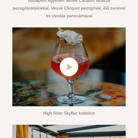
Budapest egyetlen Veuve Clicquot terasza
pezsgőkoktélokkal, Veuve Clicquot pezsgővel, élő zenével
és csodás panorámával
High Note SkyBar koktélok