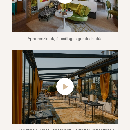
Apró részletek, öt csillagos gondoskodás
High Note SkyBar - tetőterasz, koktélbár, rendezvény