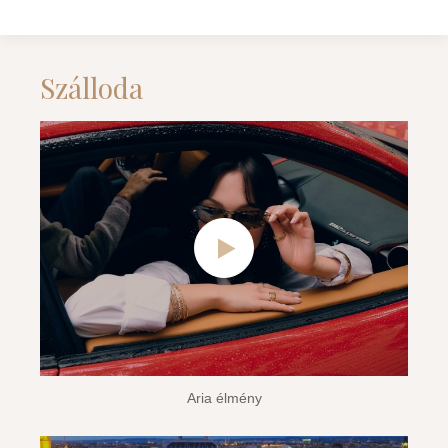
Szálloda
Aria élmény