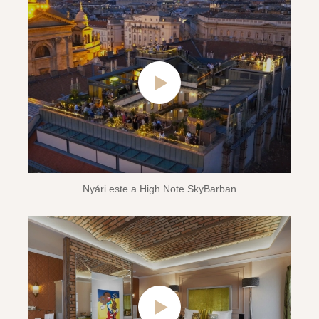
Nyári este a High Note SkyBarban