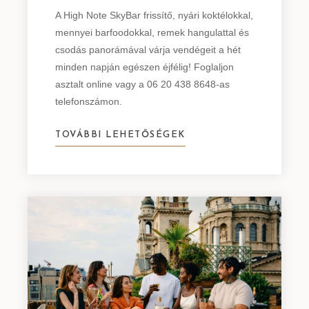
A High Note SkyBar frissítő, nyári koktélokkal,
mennyei barfoodokkal, remek hangulattal és
csodás panorámával várja vendégeit a hét
minden napján egészen éjfélig! Foglaljon
asztalt online vagy a 06 20 438 8648-as
telefonszámon.
TOVÁBBI LEHETŐSÉGEK