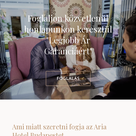
Foglaljon közvetlenül
honlapunkon keresztül
"Legjobb Ár
Garanciáért"
FOGLALÁS
Ami miatt szeretni fogja az Aria
Hotel Budapestet...