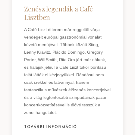
Zenész legendák a Café
Lisztben
A Café Liszt étterem már reggeltől várja
vendégeit európai gasztronómiai vonalat
követő menüjével. Többek között Sting,
Lenny Kravitz, Plácido Domingo, Gregory
Porter, Will Smith, Rita Ora járt már nálunk,
és hálájuk jeléül a Café Liszt tükör borítású
falát látták el kézjegyükkel. Ráadásul nem
csak ízekkel és látvánnyal, hanem
fantasztikus művészek élőzenés koncertjeivel
és a világ legfontosabb színpadainak pazar
koncertközvetítésével is élővé tesszük a
zenei hangulatot.
TOVÁBBI INFORMÁCIÓ