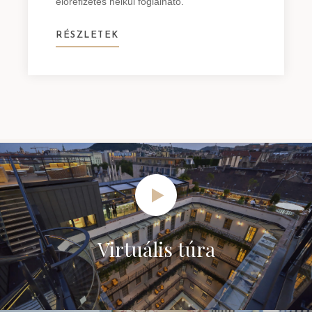
előrefizetés nélkül foglalható.
RÉSZLETEK
Virtuális túra