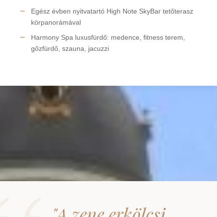
Egész évben nyitvatartó High Note SkyBar tetőterasz
körpanorámával
Harmony Spa luxusfürdő: medence, fitness terem,
gőzfürdő, szauna, jacuzzi
"A zene erkölcsi