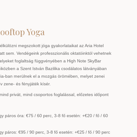
ooftop Yoga
lkülözni megszokott jóga gyakorlataikat az Aria Hotel
tt sem. Vendégeink professzionális oktatóinktól vehetnek
lyeket foglaltság függvényében a High Note SkyBar
közben a Szent István Bazilika csodálatos látványában
ria-ban merülnek el a mozgás örömében, melyet zenei
v zene- és fényjáték kísér.
nd privát, mind csoportos foglalással, előzetes időpont
y páros óra: €75 / 60 perc, 3-8 fő esetén: +€20 / fő / 60
y páros: €95 / 90 perc, 3-8 fő esetén: +€25 / fő / 90 perc