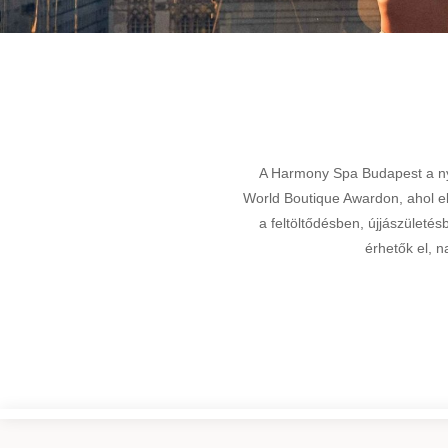
A Harmony Spa Budapest a nyu
World Boutique Awardon, ahol el
a feltöltődésben, újjászület
érhetők el, n