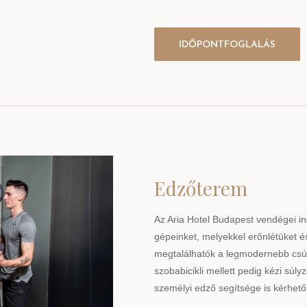
IDŐPONTFOGLALÁS
Edzőterem
Az Aria Hotel Budapest vendégei in
gépeinket, melyekkel erőnlétüket és
megtalálhatók a legmodernebb csúcs
szobabicikli mellett pedig kézi súl
személyi edző segítsége is kérhető