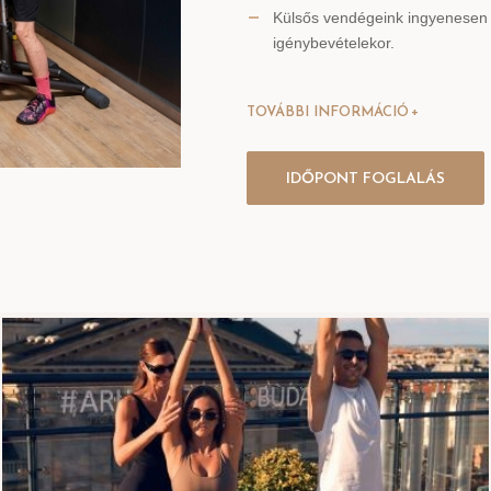
Külsős vendégeink ingyenesen 
igénybevételekor.
TOVÁBBI INFORMÁCIÓ
IDŐPONT FOGLALÁS