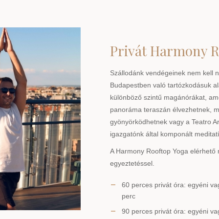
Privát Harmony R
Szállodánk vendégeinek nem kell né
Budapestben való tartózkodásuk ala
különböző szintű magánórákat, ame
panoráma teraszán élvezhetnek, mi
gyönyörködhetnek vagy a Teatro A
igazgatónk által komponált meditatí
A Harmony Rooftop Yoga elérhető mi
egyeztetéssel.
60 perces privát óra: egyéni vag
perc
90 perces privát óra: egyéni vag