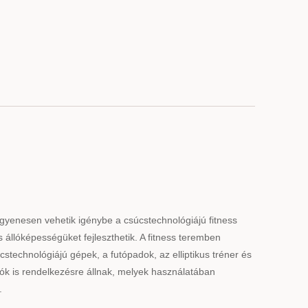
gyenesen vehetik igénybe a csúcstechnológiájú fitness
 állóképességüket fejleszthetik. A fitness teremben
technológiájú gépek, a futópadok, az elliptikus tréner és
yzók is rendelkezésre állnak, melyek használatában
.