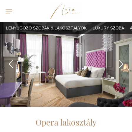
LENYŰGÖZŐ SZOBÁK & LAKOSZTÁLYOK
LUXURY SZOBA
Opera lakosztály