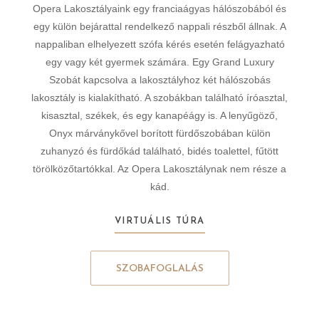
Opera Lakosztályaink egy franciaágyas hálószobából és
egy külön bejárattal rendelkező nappali részből állnak. A
nappaliban elhelyezett szófa kérés esetén felágyazható
egy vagy két gyermek számára. Egy Grand Luxury
Szobát kapcsolva a lakosztályhoz két hálószobás
lakosztály is kialakítható. A szobákban található íróasztal,
kisasztal, székek, és egy kanapéágy is. A lenyűgöző,
Onyx márványkővel borított fürdőszobában külön
zuhanyzó és fürdőkád található, bidés toalettel, fűtött
törölközőtartókkal. Az Opera Lakosztálynak nem része a
kád.
VIRTUÁLIS TÚRA
SZOBAFOGLALÁS