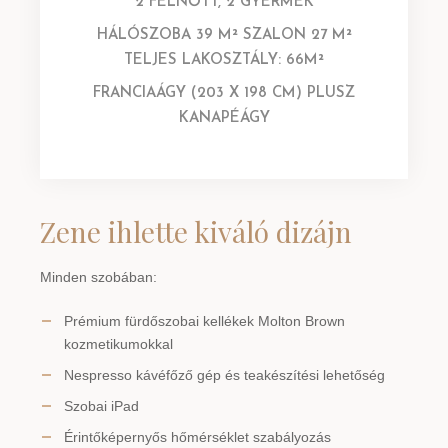
2 FELNŐTT, 2 GYERMEK
HÁLÓSZOBA 39 M² SZALON 27 M²
TELJES LAKOSZTÁLY: 66M²
FRANCIAÁGY (203 X 198 CM) PLUSZ
KANAPÉÁGY
Zene ihlette kiváló dizájn
Minden szobában:
Prémium fürdőszobai kellékek Molton Brown
kozmetikumokkal
Nespresso kávéfőző gép és teakészítési lehetőség
Szobai iPad
Érintőképernyős hőmérséklet szabályozás