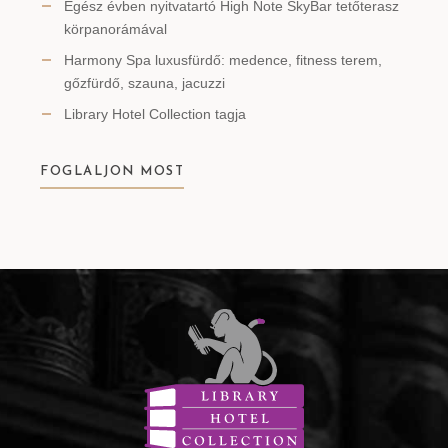
Egész évben nyitvatartó High Note SkyBar tetőterasz
körpanorámával
Harmony Spa luxusfürdő: medence, fitness terem,
gőzfürdő, szauna, jacuzzi
Library Hotel Collection tagja
FOGLALJON MOST