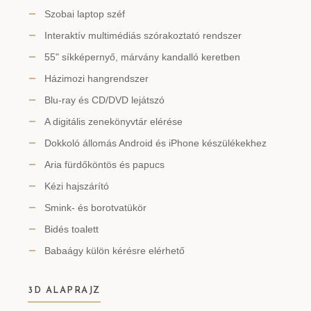
Szobai laptop széf
Interaktív multimédiás szórakoztató rendszer
55" síkképernyő, márvány kandalló keretben
Házimozi hangrendszer
Blu-ray és CD/DVD lejátszó
A digitális zenekönyvtár elérése
Dokkoló állomás Android és iPhone készülékekhez
Aria fürdőköntös és papucs
Kézi hajszárító
Smink- és borotvatükör
Bidés toalett
Babaágy külön kérésre elérhető
3D ALAPRAJZ